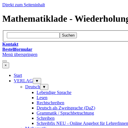
Direkt zum Seiteninhalt
Mathematiklade - Wiederholung 
Suchen
Kontakt
Bestellformular
Menü überspringen
×
Start
VERLAG
▼
Deutsch
▼
Lebendige Sprache
Lesen
Rechtschreiben
Deutsch als Zweitsprache (DaZ)
Grammatik / Sprachbetrachtung
Schreiben
Schreibfix NEU - Online Angebot für LehrerInne