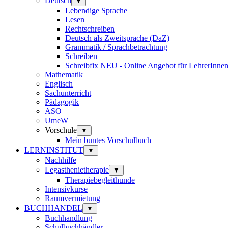
Deutsch
▼
Lebendige Sprache
Lesen
Rechtschreiben
Deutsch als Zweitsprache (DaZ)
Grammatik / Sprachbetrachtung
Schreiben
Schreibfix NEU - Online Angebot für LehrerInne
Mathematik
Englisch
Sachunterricht
Pädagogik
ASO
UmeW
Vorschule
▼
Mein buntes Vorschulbuch
LERNINSTITUT
▼
Nachhilfe
Legasthenietherapie
▼
Therapiebegleithunde
Intensivkurse
Raumvermietung
BUCHHANDEL
▼
Buchhandlung
Schulbuchhändler