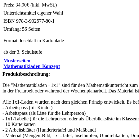
Preis:
34,90
€ (inkl. MwSt.)
Unterrichtsmittel eigener Wahl
ISBN
978-3-902577-80-1
Umfang:
56 Seiten
Format:
loseblatt in Kartonlade
ab der 3. Schulstufe
Musterseiten
Mathematikladen-Konzept
Produktbeschreibung:
Die "Mathematikladen - 1x1" sind für den Mathematikunterricht zum 
in der Freiarbeit oder während der Wochenplanarbeit. Das Material ist 
Alle 1x1-Laden
wurden nach dem gleichen Prinzip entwickelt. Es bef
- Arbeitspass (für Kinder)
- Arbeitspass (als Liste für die Lehrperson)
- 1x1-Tabelle (für die Lehrperson oder als Überblicksliste im Klasse
- 10 Karteikarten
- 2 Arbeitsblätter (Hundertertafel und Maßband)
- Material (Mengen-Bild, 1x1-Tafel, Inselhüpfen, Umdrehkarten, Domi