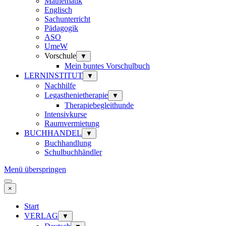
Mathematik
Englisch
Sachunterricht
Pädagogik
ASO
UmeW
Vorschule
▼
Mein buntes Vorschulbuch
LERNINSTITUT
▼
Nachhilfe
Legasthenietherapie
▼
Therapiebegleithunde
Intensivkurse
Raumvermietung
BUCHHANDEL
▼
Buchhandlung
Schulbuchhändler
Menü überspringen
×
Start
VERLAG
▼