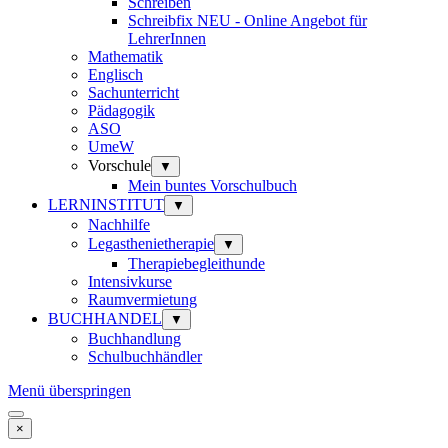
Schreiben
Schreibfix NEU - Online Angebot für
LehrerInnen
Mathematik
Englisch
Sachunterricht
Pädagogik
ASO
UmeW
Vorschule
▼
Mein buntes Vorschulbuch
LERNINSTITUT
▼
Nachhilfe
Legasthenietherapie
▼
Therapiebegleithunde
Intensivkurse
Raumvermietung
BUCHHANDEL
▼
Buchhandlung
Schulbuchhändler
Menü überspringen
×