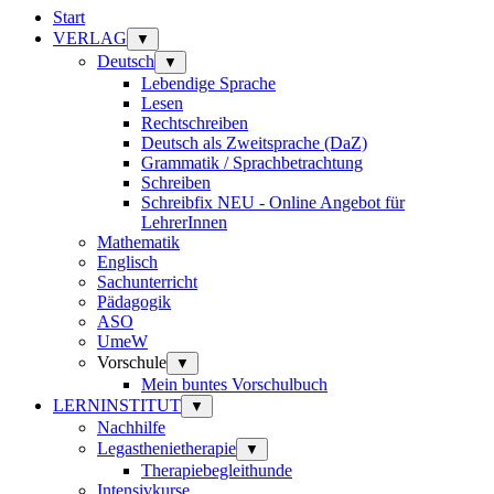
Start
VERLAG
▼
Deutsch
▼
Lebendige Sprache
Lesen
Rechtschreiben
Deutsch als Zweitsprache (DaZ)
Grammatik / Sprachbetrachtung
Schreiben
Schreibfix NEU - Online Angebot für
LehrerInnen
Mathematik
Englisch
Sachunterricht
Pädagogik
ASO
UmeW
Vorschule
▼
Mein buntes Vorschulbuch
LERNINSTITUT
▼
Nachhilfe
Legasthenietherapie
▼
Therapiebegleithunde
Intensivkurse