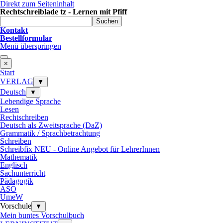
Direkt zum Seiteninhalt
Rechtschreiblade tz - Lernen mit Pfiff
Suchen
Kontakt
Bestellformular
Menü überspringen
×
Start
VERLAG
▼
Deutsch
▼
Lebendige Sprache
Lesen
Rechtschreiben
Deutsch als Zweitsprache (DaZ)
Grammatik / Sprachbetrachtung
Schreiben
Schreibfix NEU - Online Angebot für LehrerInnen
Mathematik
Englisch
Sachunterricht
Pädagogik
ASO
UmeW
Vorschule
▼
Mein buntes Vorschulbuch