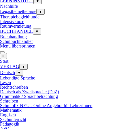
LERNINSTITUT
▼
Nachhilfe
Legasthenietherapie
▼
Therapiebegleithunde
Intensivkurse
Raumvermietung
BUCHHANDEL
▼
Buchhandlung
Schulbuchhändler
Menü überspringen
×
Start
VERLAG
▼
Deutsch
▼
Lebendige Sprache
Lesen
Rechtschreiben
Deutsch als Zweitsprache (DaZ)
Grammatik / Sprachbetrachtung
Schreiben
Schreibfix NEU - Online Angebot für LehrerInnen
Mathematik
Englisch
Sachunterricht
Pädagogik
ASO