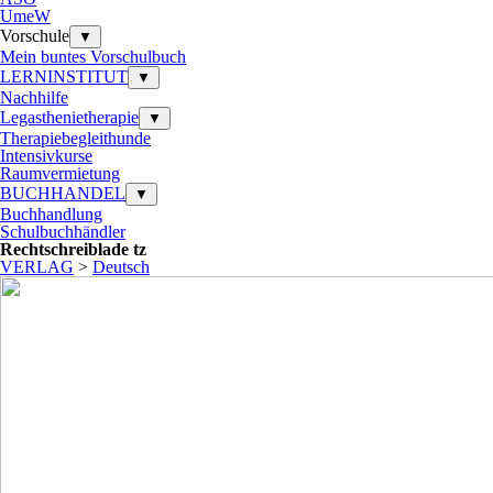
UmeW
Vorschule
▼
Mein buntes Vorschulbuch
LERNINSTITUT
▼
Nachhilfe
Legasthenietherapie
▼
Therapiebegleithunde
Intensivkurse
Raumvermietung
BUCHHANDEL
▼
Buchhandlung
Schulbuchhändler
Rechtschreiblade tz
VERLAG
>
Deutsch