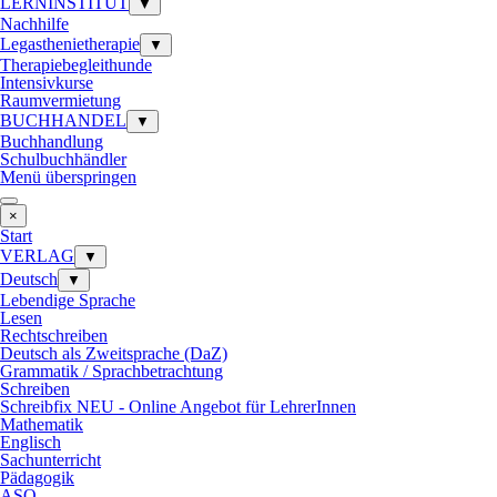
LERNINSTITUT
▼
Nachhilfe
Legasthenietherapie
▼
Therapiebegleithunde
Intensivkurse
Raumvermietung
BUCHHANDEL
▼
Buchhandlung
Schulbuchhändler
Menü überspringen
×
Start
VERLAG
▼
Deutsch
▼
Lebendige Sprache
Lesen
Rechtschreiben
Deutsch als Zweitsprache (DaZ)
Grammatik / Sprachbetrachtung
Schreiben
Schreibfix NEU - Online Angebot für LehrerInnen
Mathematik
Englisch
Sachunterricht
Pädagogik
ASO