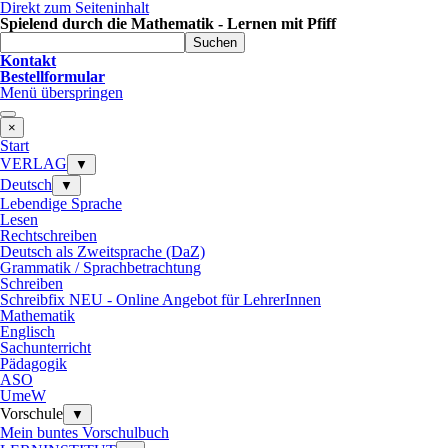
Direkt zum Seiteninhalt
Spielend durch die Mathematik - Lernen mit Pfiff
Suchen
Kontakt
Bestellformular
Menü überspringen
×
Start
VERLAG
▼
Deutsch
▼
Lebendige Sprache
Lesen
Rechtschreiben
Deutsch als Zweitsprache (DaZ)
Grammatik / Sprachbetrachtung
Schreiben
Schreibfix NEU - Online Angebot für LehrerInnen
Mathematik
Englisch
Sachunterricht
Pädagogik
ASO
UmeW
Vorschule
▼
Mein buntes Vorschulbuch