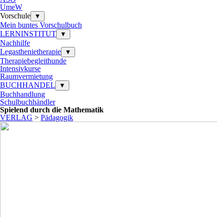
UmeW
Vorschule
▼
Mein buntes Vorschulbuch
LERNINSTITUT
▼
Nachhilfe
Legasthenietherapie
▼
Therapiebegleithunde
Intensivkurse
Raumvermietung
BUCHHANDEL
▼
Buchhandlung
Schulbuchhändler
Spielend durch die Mathematik
VERLAG
>
Pädagogik