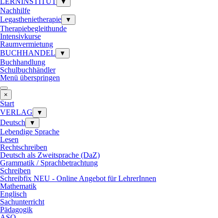
LERNINSTITUT
▼
Nachhilfe
Legasthenietherapie
▼
Therapiebegleithunde
Intensivkurse
Raumvermietung
BUCHHANDEL
▼
Buchhandlung
Schulbuchhändler
Menü überspringen
×
Start
VERLAG
▼
Deutsch
▼
Lebendige Sprache
Lesen
Rechtschreiben
Deutsch als Zweitsprache (DaZ)
Grammatik / Sprachbetrachtung
Schreiben
Schreibfix NEU - Online Angebot für LehrerInnen
Mathematik
Englisch
Sachunterricht
Pädagogik
ASO