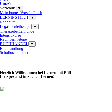
UmeW
Vorschule
▼
Mein buntes Vorschulbuch
LERNINSTITUT
▼
Nachhilfe
Legasthenietherapie
▼
Therapiebegleithunde
Intensivkurse
Raumvermietung
BUCHHANDEL
▼
Buchhandlung
Schulbuchhändler
Herzlich Willkommen bei Lernen mit Pfiff -
Ihr Spezialist in S
achen Lernen!