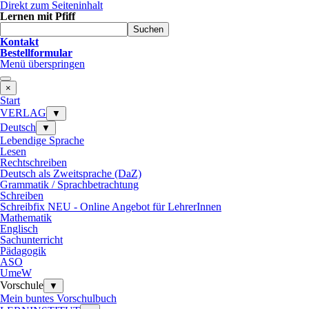
Direkt zum Seiteninhalt
Lernen mit Pfiff
Suchen
Kontakt
Bestellformular
Menü überspringen
×
Start
VERLAG
▼
Deutsch
▼
Lebendige Sprache
Lesen
Rechtschreiben
Deutsch als Zweitsprache (DaZ)
Grammatik / Sprachbetrachtung
Schreiben
Schreibfix NEU - Online Angebot für LehrerInnen
Mathematik
Englisch
Sachunterricht
Pädagogik
ASO
UmeW
Vorschule
▼
Mein buntes Vorschulbuch